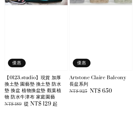
優惠
優惠
【0123.studio】現貨 加厚
Artstone Claire Balcony
換土墊 園藝墊 換土墊 防水
長盆系列
墊 換盆 植物換盆墊 觀葉植
Regular
Sale
NT$ 650
NT$ 925
物 防水牛津布 家庭園藝
price
price
Regular
Sale
從
NT$ 129
起
NT$ 189
price
price