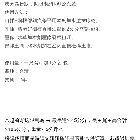
成分為粉狀，此包裝約150公克裝
使用方法：
山採–將根部鋸痕修平用本劑加水塗抹晾乾。
扦插–將剪好樹枝直接沾黏約2公分立刻插植。
壓條–水草加本劑壓條發根粗旺。
攪拌土壤–將本劑加在盆內直接攪拌土壤。
使用量：一尺盆可加4分之1包。
產地：台灣
效期：2年
⚠️超商寄送限制為 → 最長邊≦ 45公分，長＋寬＋高合計
≦105公分，重量≦ 5公斤⚠️
採購多項商品時請先聊聊確認是否能合併訂單，若超過則需