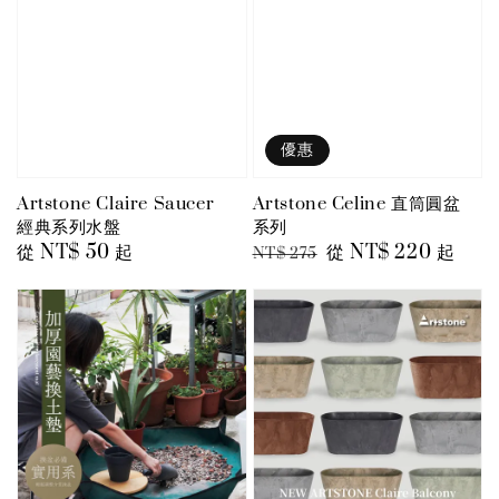
優惠
Artstone Claire Saucer
Artstone Celine 直筒圓盆
經典系列水盤
系列
Regular
從
NT$ 50
起
Regular
Sale
從
NT$ 220
起
NT$ 275
price
price
price