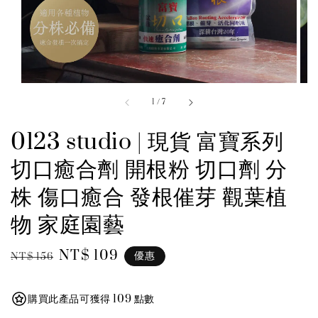
1
/
7
0123 studio | 現貨 富寶系列
切口癒合劑 開根粉 切口劑 分
株 傷口癒合 發根催芽 觀葉植
物 家庭園藝
Regular
Sale
NT$ 109
優惠
NT$ 156
price
price
購買此產品可獲得 109 點數