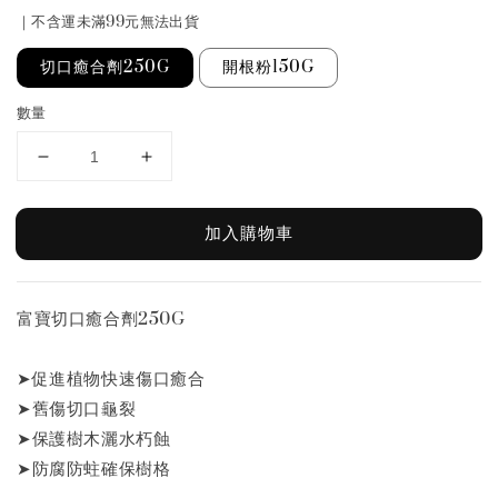
｜不含運未滿99元無法出貨
切口癒合劑250G
開根粉150G
數量
加入購物車
富寶切口癒合劑250G
➤促進植物快速傷口癒合
➤舊傷切口龜裂
➤保護樹木灑水朽蝕
➤防腐防蛀確保樹格