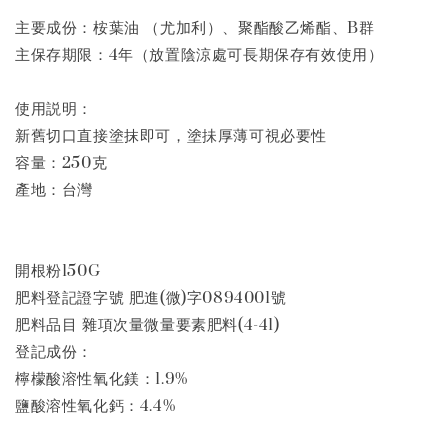
主要成份：桉葉油 （尤加利）、聚酯酸乙烯酯、B群
主保存期限：4年（放置陰涼處可長期保存有效使用）
使用説明：
新舊切口直接塗抹即可，塗抺厚薄可視必要性
容量：250克
產地：台灣
開根粉150G
肥料登記證字號 肥進(微)字0894001號
肥料品目 雜項次量微量要素肥料(4-41)
登記成份：
檸檬酸溶性氧化鎂：1.9%
鹽酸溶性氧化鈣：4.4%