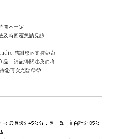
時間不一定
法及時回覆懇請見諒
udio 感謝您的支持👍️👍️
商品，請記得關注我們唷
待您再次光臨😊😊
 → 最長邊≦ 45公分，長＋寬＋高合計≦105公
⚠️