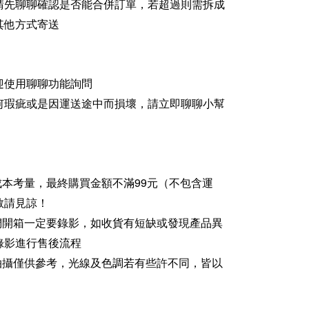
請先聊聊確認是否能合併訂單，若超過則需拆成
其他方式寄送
迎使用聊聊功能詢問
何瑕疵或是因運送途中而損壞，請立即聊聊小幫
成本考量，最終購買金額不滿99元（不包含運
敬請見諒！
家們開箱一定要錄影，如收貨有短缺或發現產品異
錄影進行售後流程
品拍攝僅供參考，光線及色調若有些許不同，皆以