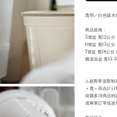
透明／白色儲水
商品規格：
5號盆 寬12公分 
6號盆 寬15公分 
7號盆 寬18公分 
圓滾滾盆 寬15.
⚠️超商寄送限制為
＋寬＋高合計≦10
採購多項商品時
成兩筆訂單或改