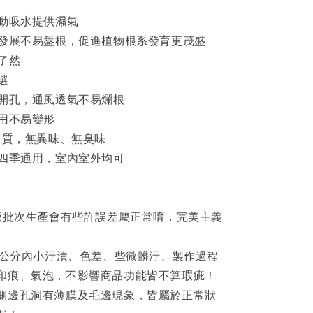
自動吸水提供濕氣
下發展不易盤根，促進植物根系發育更茂盛
了然
選
強開孔，通風透氣不易爛根
耐用不易變形
材質，無異味、無臭味
，四季通用，室內室外均可
工廠批次生產會有些許誤差屬正常唷，完美主義
 3公分內小汙漬、色差、些微髒汙、製作過程
印痕、氣泡，不影響商品功能皆不算瑕疵！
側邊孔洞有薄膜及毛邊現象，皆屬於正常狀