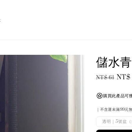
址
儲水青
Regular
Sale
NT$
NT$ 61
price
pric
購買此產品可獲
｜不含運未滿99元
透明｜5號盆（