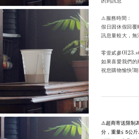
的到訊息
⚠️服務時間：
假日因休假回覆
訊息量較大，無
零壹貳參0123.st
如果喜愛我們的
祝您購物愉快!期
⚠️超商寄送限制為
分，重量≦ 5公斤