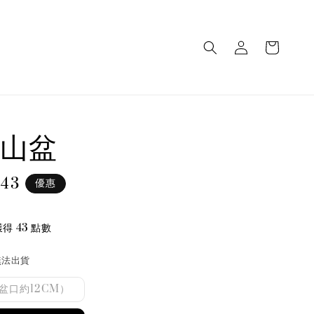
山盆
 43
優惠
e
得 43 點數
無法出貨
盆口約12CM）