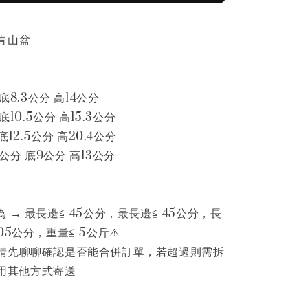
青山盆
底8.3公分 高14公分
底10.5公分 高15.3公分
底12.5公分 高20.4公分
3公分 底9公分 高13公分
 → 最長邊≦ 45公分，最長邊≦ 45公分，長
5公分，重量≦ 5公斤⚠️
請先聊聊確認是否能合併訂單，若超過則需拆
用其他方式寄送