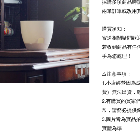
採購多項商品時
兩筆訂單或改用
購買須知：
寄送相關疑問歡
若收到商品有任
手為您處理！
⚠️注意事項：
1.小店經營因為
費）無法出貨，
2.有購買的買
常，請務必提供
3.圖片皆為實
實體為準