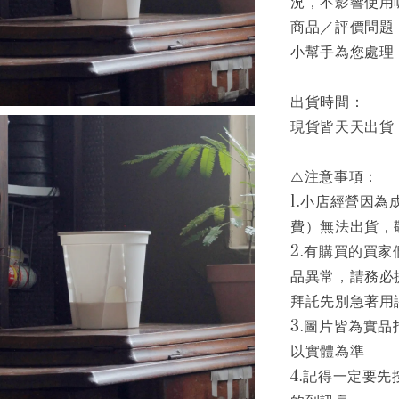
況，不影響使用
商品／評價問題
小幫手為您處理
出貨時間：
現貨皆天天出貨
⚠️注意事項：
1.小店經營因
費）無法出貨，
2.有購買的買
品異常，請務必
拜託先別急著用
3.圖片皆為實
以實體為準
4.記得一定要