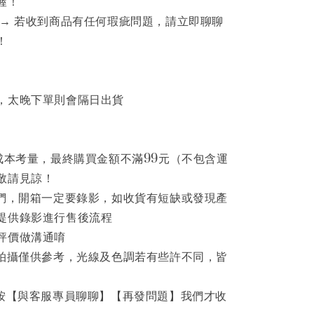
喔！
 → 若收到商品有任何瑕疵問題，請立即聊聊
！
，太晚下單則會隔日出貨
為成本考量，最終購買金額不滿99元（不包含運
敬請見諒！
家們，開箱一定要錄影，如收貨有短缺或發現產
提供錄影進行售後流程
評價做溝通唷
品拍攝僅供參考，光線及色調若有些許不同，皆
先按【與客服專員聊聊】【再發問題】我們才收