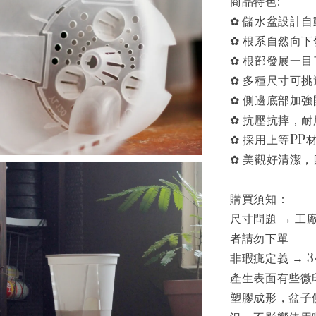
商品特色:
✿ 儲水盆設計
✿ 根系自然向
✿ 根部發展一目
✿ 多種尺寸可挑
✿ 側邊底部加
✿ 抗壓抗摔，
✿ 採用上等PP
✿ 美觀好清潔
購買須知：
尺寸問題 → 
者請勿下單
非瑕疵定義 →
產生表面有些微
塑膠成形，盆子