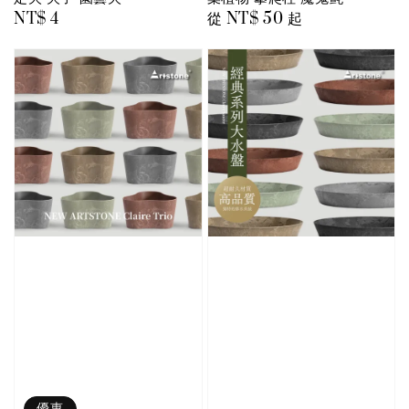
Regular
NT$ 4
Regular
從
NT$ 50
起
price
price
優惠