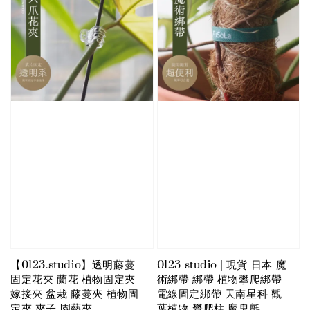
【0123.studio】透明藤蔓
0123 studio | 現貨 日本 魔
固定花夾 蘭花 植物固定夾
術綁帶 綁帶 植物攀爬綁帶
嫁接夾 盆栽 藤蔓夾 植物固
電線固定綁帶 天南星科 觀
定夾 夾子 園藝夾
葉植物 攀爬柱 魔鬼氈