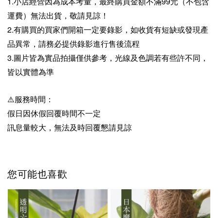
1.小店經營因為成本考量，最終購買金額不滿99元（不包含
運費）無法出貨，敬請見諒！
2.有購買的買家們開箱一定要錄影，如收貨有短缺或發現產
品異常，請務必提供錄影進行售後流程
3.圖片皆為實品拍攝僅供參考，光線及色調若有些許不同，
皆以實體為準
⚠️服務時間：
假日因休假回覆時間不一定
訊息量較大，無法及時回覆懇請見諒
您可能也喜歡