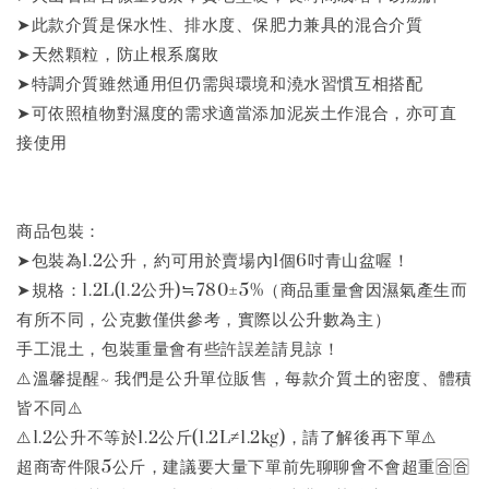
➤此款介質是保水性、排水度、保肥力兼具的混合介質
➤天然顆粒，防止根系腐敗
➤特調介質雖然通用但仍需與環境和澆水習慣互相搭配
➤可依照植物對濕度的需求適當添加泥炭土作混合，亦可直
接使用
商品包裝：
➤包裝為1.2公升，約可用於賣場內1個6吋青山盆喔！
➤規格：1.2L(1.2公升)≒780±5%（商品重量會因濕氣產生而
有所不同，公克數僅供參考，實際以公升數為主）
手工混土，包裝重量會有些許誤差請見諒！
⚠️溫馨提醒~ 我們是公升單位販售，每款介質土的密度、體積
皆不同⚠️
⚠️1.2公升不等於1.2公斤(1.2L≠1.2kg)，請了解後再下單⚠️
超商寄件限5公斤，建議要大量下單前先聊聊會不會超重🈴🈴