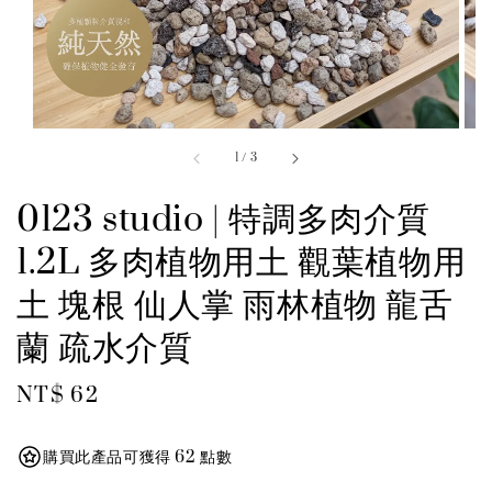
1
/
3
0123 studio | 特調多肉介質
1.2L 多肉植物用土 觀葉植物用
土 塊根 仙人掌 雨林植物 龍舌
蘭 疏水介質
Regular
NT$ 62
price
購買此產品可獲得 62 點數