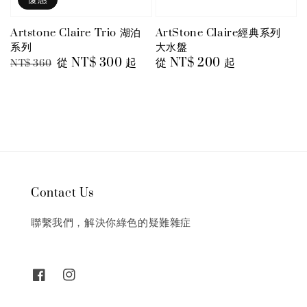
Artstone Claire Trio 湖泊
ArtStone Claire經典系列
系列
大水盤
Regular
Sale
從
NT$ 300
起
Regular
從
NT$ 200
起
NT$ 360
price
price
price
Contact Us
聯繫我們，解決你綠色的疑難雜症