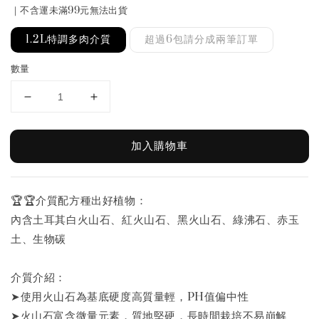
｜不含運未滿99元無法出貨
1.2L特調多肉介質
超過6包請分成兩筆訂單
數量
加入購物車
🏆️🏆️介質配方種出好植物：
內含土耳其白火山石、紅火山石、黑火山石、綠沸石、赤玉
土、生物碳
介質介紹：
➤使用火山石為基底硬度高質量輕，PH值偏中性
➤火山石富含微量元素，質地堅硬，長時間栽培不易崩解