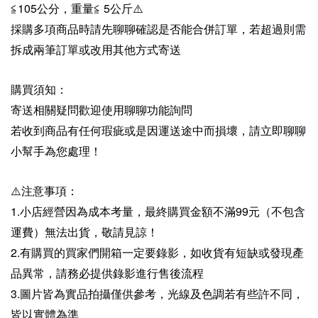
≦105公分，重量≦ 5公斤⚠️
採購多項商品時請先聊聊確認是否能合併訂單，若超過則需
拆成兩筆訂單或改用其他方式寄送
購買須知：
寄送相關疑問歡迎使用聊聊功能詢問
若收到商品有任何瑕疵或是因運送途中而損壞，請立即聊聊
小幫手為您處理！
⚠️注意事項：
1.小店經營因為成本考量，最終購買金額不滿99元（不包含
運費）無法出貨，敬請見諒！
2.有購買的買家們開箱一定要錄影，如收貨有短缺或發現產
品異常，請務必提供錄影進行售後流程
3.圖片皆為實品拍攝僅供參考，光線及色調若有些許不同，
皆以實體為準