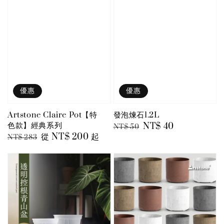
優惠
優惠
Artstone Claire Pot【特
發泡煉石1.2L
色款】經典系列
Regular
Sale
NT$ 40
NT$ 50
Regular
Sale
從
NT$ 200
起
NT$ 283
price
price
price
price