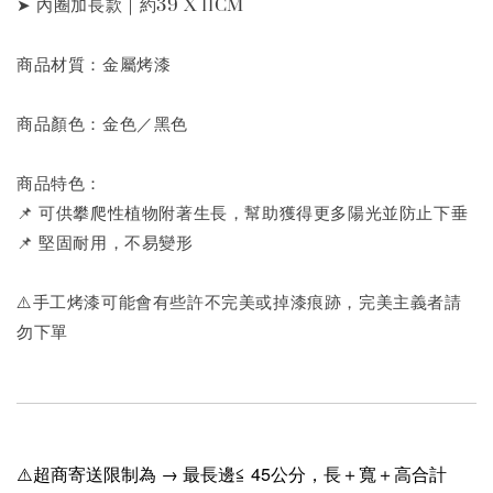
➤ 內圈加長款｜約39 X 11CM
商品材質：金屬烤漆
商品顏色：金色／黑色
商品特色：
📌 可供攀爬性植物附著生長，幫助獲得更多陽光並防止下垂
📌 堅固耐用，不易變形
⚠️手工烤漆可能會有些許不完美或掉漆痕跡，完美主義者請
勿下單
⚠️超商寄送限制為 → 最長邊≦ 45公分，長＋寬＋高合計