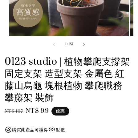
1
/
23
0123 studio | 植物攀爬支撐架
固定支架 造型支架 金屬色 紅
藤山烏龜 塊根植物 攀爬職務
攀藤架 裝飾
Regular
Sale
NT$ 99
優惠
NT$ 107
price
price
購買此產品可獲得 99 點數