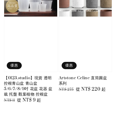
優惠
優惠
【0123.studio】現貨 透明
Artstone Celine 直筒圓盆
控根青山盆 青山盆
系列
5/6/7/8/9吋 花盆 花器 盆
Regular
Sale
從
NT$ 220
起
NT$ 275
栽 托盤 觀葉植物 控根盆
price
price
Regular
Sale
從
NT$ 9
起
NT$ 11
price
price