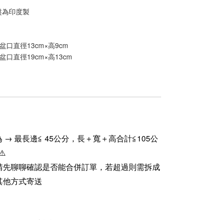
盤為印度製
0｜盆口直徑13cm×高9cm
0｜盆口直徑19cm×高13cm
 → 最長邊≦ 45公分，長＋寬＋高合計≦105公
⚠️
請先聊聊確認是否能合併訂單，若超過則需拆成
其他方式寄送