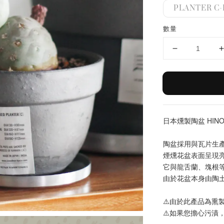
PLANTER C-
數量
日本燻製陶盆 HINOD
陶盆採用與瓦片生
煙燻花盆表面呈現
它與龍舌蘭、塊根
由於花盆本身由陶
⚠️由於此產品為熏
⚠️如果您擔心污漬