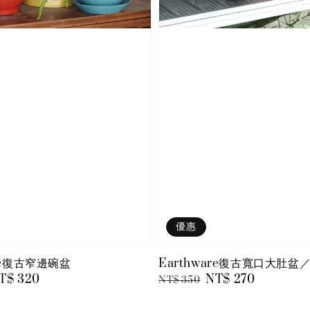
優惠
are復古窄邊碗盆
Earthware復古寬口大肚盆
ale
T$ 320
Regular
Sale
NT$ 270
NT$ 350
rice
price
price