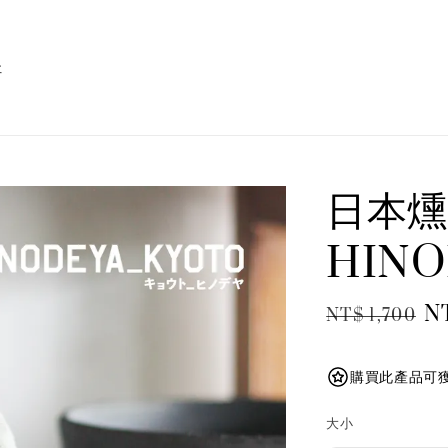
址
日本燻
HINO
Regular
Sa
N
NT$ 1,700
price
pr
購買此產品可獲得
大小