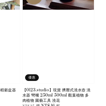
優惠
／稻穀盆器
【0123.studio】現貨 擠壓式澆水壺 澆
水器 彎嘴 250ml 500ml 觀葉植物 多
肉植物 園藝工具 澆花
Regular
Sale
從
NT$ 16
起