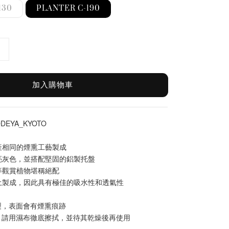
130
PLANTER C-190
加入購物車
EYA_KYOTO
產相同的煙熏工藝製成
亮灰色，並搭配堅固的鋁製托盤
等觀賞植物堪稱絕配
土製成，因此具有極佳的吸水性和透氣性
製，表面會有煙熏痕跡
，請用濕布徹底擦拭，並待其乾燥後再使用