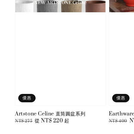
優惠
優惠
Artstone Celine 直筒圓盆系列
Earthw
Regular
Sale
從
NT$ 220
起
Regular
S
N
NT$ 275
NT$ 400
price
price
price
p