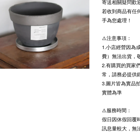
寄送相關疑問歡
若收到商品有任
手為您處理！
⚠️注意事項：
1.小店經營因為
費）無法出貨，
2.有購買的買
常，請務必提供
3.圖片皆為實
實體為準
⚠️服務時間：
假日因休假回覆
訊息量較大，無