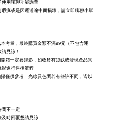
迎使用聊聊功能詢問
何瑕疵或是因運送途中而損壞，請立即聊聊小幫
成本考量，最終購買金額不滿99元（不包含運
敬請見諒！
家們開箱一定要錄影，如收貨有短缺或發現產品異
錄影進行售後流程
品拍攝僅供參考，光線及色調若有些許不同，皆以
時間不一定
法及時回覆懇請見諒