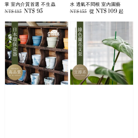
掌 室內介質首選 不生蟲
水 透氣不悶根 室內園藝
Regular
Sale
NT$ 95
Regular
Sale
從
NT$ 109
起
NT$ 135
NT$ 155
price
price
price
price