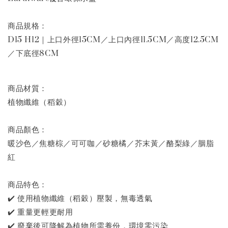
商品規格：
D15 H12｜上口外徑15CM／上口內徑11.5CM／高度12.5CM
／下底徑8CM
商品材質：
植物纖維（稻穀）
商品顏色：
暖沙色／焦糖棕／可可咖／砂糖橘／芥末黃／酪梨綠／胭脂
紅
商品特色：
✔️ 使用植物纖維（稻穀）壓製，無毒透氣
✔️ 重量更輕更耐用
✔️ 廢棄後可降解為植物所需養份，環境零污染