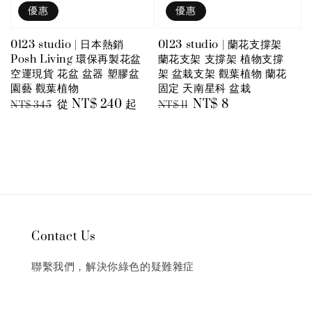
優惠
優惠
0123 studio | 日本熱銷
0123 studio | 蘭花支撐架
Posh Living 環保再製花盆
蘭花支架 支撐架 植物支撐
空運現貨 花盆 盆器 塑膠盆
架 盆栽支架 觀葉植物 蘭花
園藝 觀葉植物
固定 天南星科 盆栽
Regular
Sale
從
NT$ 240
起
Regular
Sale
NT$ 8
NT$ 345
NT$ 11
price
price
price
price
Contact Us
聯繫我們，解決你綠色的疑難雜症