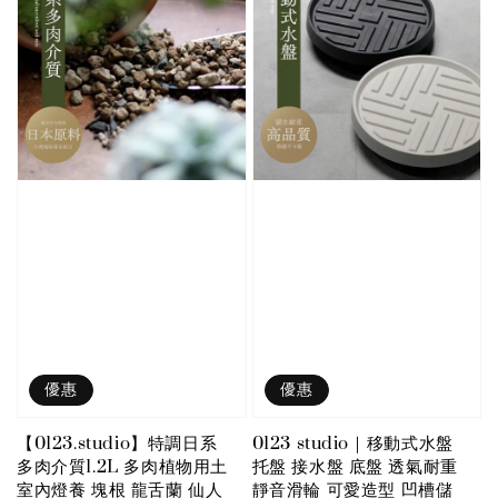
優惠
優惠
【0123.studio】特調日系
0123 studio｜移動式水盤
多肉介質1.2L 多肉植物用土
托盤 接水盤 底盤 透氣耐重
室內燈養 塊根 龍舌蘭 仙人
靜音滑輪 可愛造型 凹槽儲