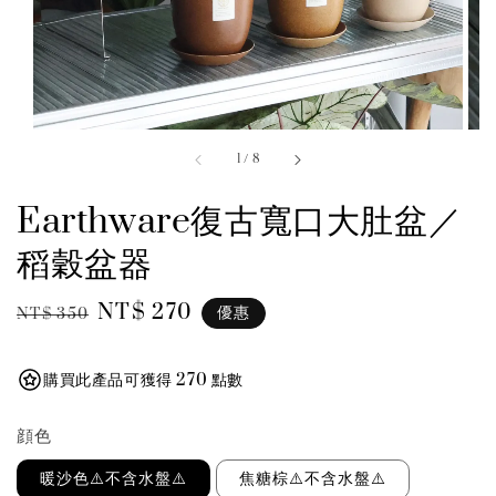
1
/
8
Earthware復古寬口大肚盆／
稻穀盆器
Regular
Sale
NT$ 270
優惠
NT$ 350
price
price
購買此產品可獲得 270 點數
顔色
暖沙色⚠️不含水盤⚠️
焦糖棕⚠️不含水盤⚠️