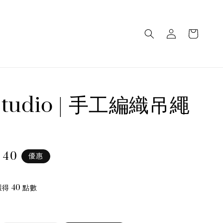
 studio | 手工編織吊繩
 40
優惠
e
得 40 點數