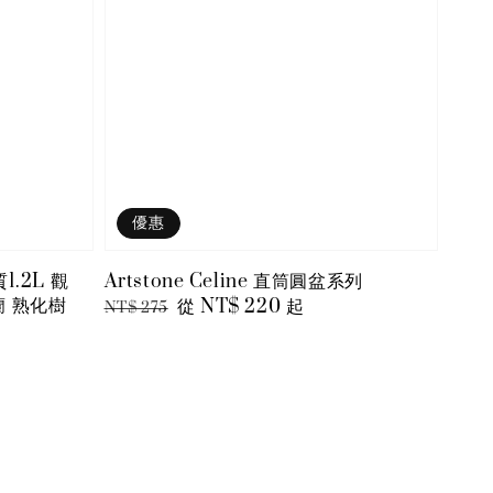
優惠
1.2L 觀
Artstone Celine 直筒圓盆系列
蘭 熟化樹
Regular
Sale
從
NT$ 220
起
NT$ 275
price
price