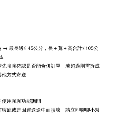
 → 最長邊≦ 45公分，長＋寬＋高合計≦105公
⚠️
請先聊聊確認是否能合併訂單，若超過則需拆成
其他方式寄送
迎使用聊聊功能詢問
何瑕疵或是因運送途中而損壞，請立即聊聊小幫