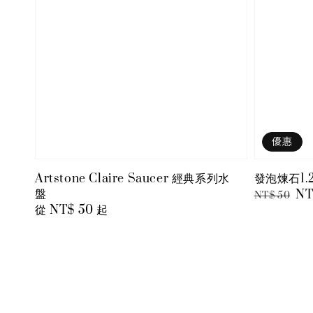
優惠
Artstone Claire Saucer 經典系列水
發泡煉石1.
盤
Regular
Sa
NT
NT$ 50
Regular
從
NT$ 50
起
price
pr
price