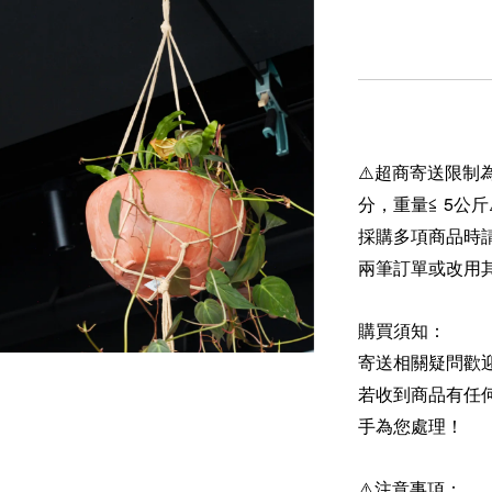
⚠️超商寄送限制為
分，重量≦ 5公斤
採購多項商品時
兩筆訂單或改用
購買須知：
寄送相關疑問歡
若收到商品有任
手為您處理！
⚠️注意事項：