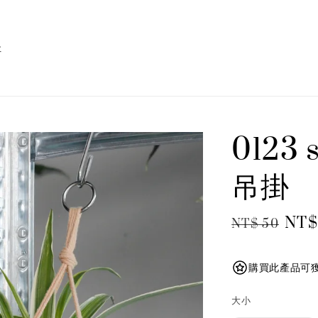
址
0123
吊掛
Regular
Sale
NT$
NT$ 50
price
pric
購買此產品可獲
大小