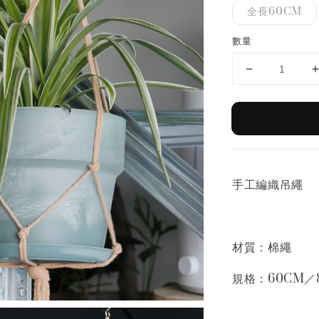
全長60CM
數量
手工編織吊繩
材質：棉繩
規格：60CM／