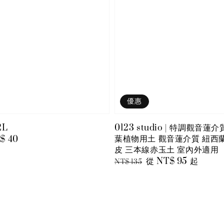
優惠
2L
0123 studio | 特調觀音蓮介質
葉植物用土 觀音蓮介質 紐西
le
$ 40
皮 三本線赤玉土 室內外適用
ice
Regular
Sale
從
NT$ 95
起
NT$ 135
price
price