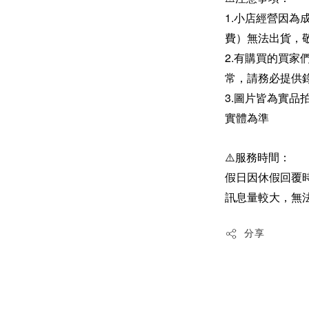
1.小店經營因為
費）無法出貨，
2.有購買的買
常，請務必提供
3.圖片皆為實
實體為準
⚠️服務時間：
假日因休假回覆
訊息量較大，無
分享