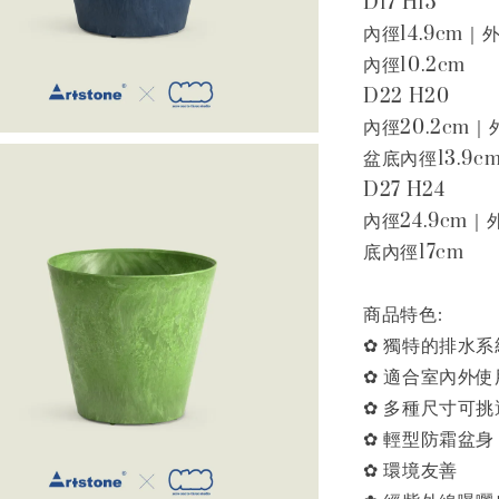
D17 H15
內徑14.9cm｜
內徑10.2cm
D22 H20
內徑20.2cm｜
盆底內徑13.9c
D27 H24
內徑24.9cm｜
底內徑17cm
商品特色:
✿ 獨特的排水系
✿ 適合室內外使
✿ 多種尺寸可挑
✿ 輕型防霜盆身
✿ 環境友善