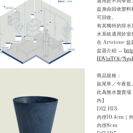
適用於不同季節
盆身由回收塑料和
可回收。
有其獨特的排水
水系統適用於室
在 Artsto
盆器介紹 →
htt
IDVizTOi/?i
商品規格：
鼠尾草／午夜藍
此為無水盤賣場
內】
D12 H13
內徑10.4cm｜外
內徑8cm