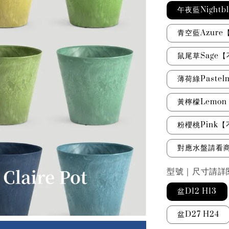
午夜藍Night
青空藍Azur
鼠尾草Sage
薄荷綠Paste
黃檸檬Lemo
粉櫻桃Pink
對應水盤請看
型號｜尺寸請詳
盆D12 H13
盆D27 H24