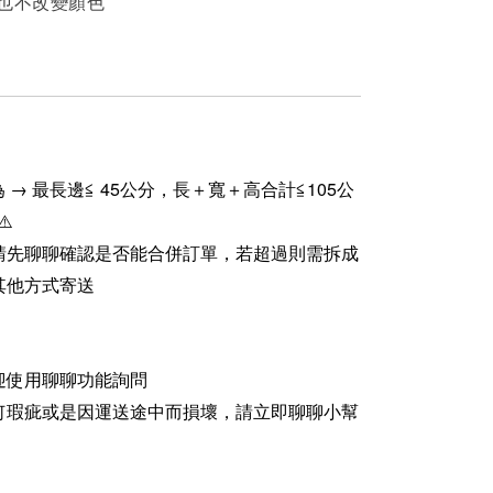
曬也不改變顏色
 → 最長邊≦ 45公分，長＋寬＋高合計≦105公
⚠️
請先聊聊確認是否能合併訂單，若超過則需拆成
其他方式寄送
迎使用聊聊功能詢問
何瑕疵或是因運送途中而損壞，請立即聊聊小幫