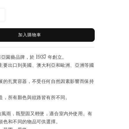
加入購物車
來西亞園藝品牌，於 1937 年創立。
主要出口到美國、澳大利亞和歐洲、亞洲等國
展的扎實容器，不受任何自然因素影響而保持
造，所有顏色與紋路皆有所不同。
 花盆防風雨，既堅固又輕便，適合室內外使用。有
顏色和不同的物品可供選擇。