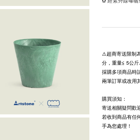
✿ 經紫外線曝
⚠️超商寄送限制為
分，重量≦ 5公斤
採購多項商品時
兩筆訂單或改用
購買須知：
寄送相關疑問歡
若收到商品有任
手為您處理！