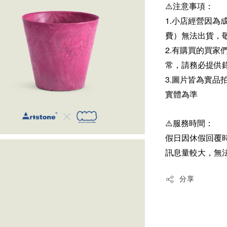
⚠️注意事項：
1.小店經營因為
費）無法出貨，
2.有購買的買
常，請務必提供
3.圖片皆為實
實體為準
⚠️服務時間：
假日因休假回覆
訊息量較大，無
分享