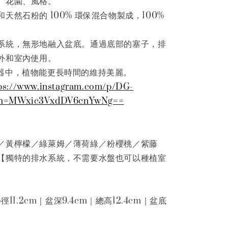
、花園、風格。
天然石粉的 100% 環保混合物製成，100%
系統，無形地融入盆底。通過底部的塞子，排
外和室內使用。
ne 盆器中，植物能更長時間的維持美麗。
ps://www.instagram.com/p/DG-
gsh=MWxic3VxdDV6cnYwNg==
／黃檸檬／綠萊姆／薄荷綠／粉櫻桃／紫藤
【獨特的排水系統，不需要水盤也可以種植室
徑11.2cm｜盆深9.4cm｜總高12.4cm｜盆底