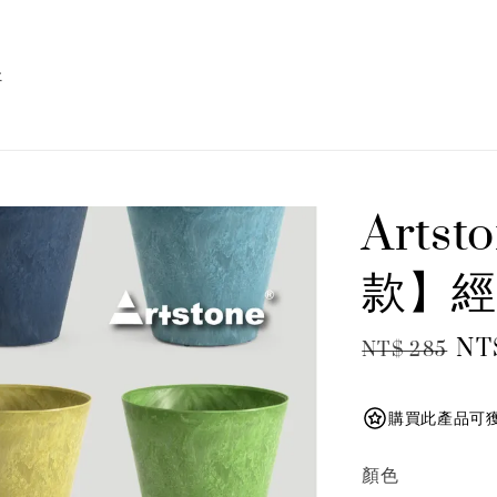
址
Artst
款】經
Regular
Sal
NT
NT$ 285
price
pri
購買此產品可獲
顏色